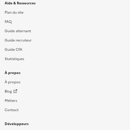
Informations et liens du site
Aide & Ressources
Plan du site
FAQ
Guide alternant
Guide recruteur
Guide CFA
Statistiques
À propos
À propos
Blog
Métiers
Contact
Développeurs