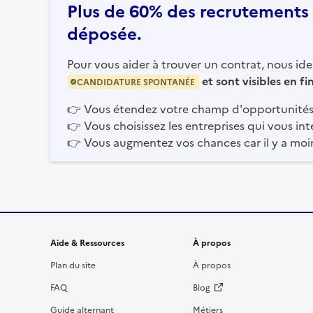
Plus de 60% des recrutements e
déposée.
Pour vous aider à trouver un contrat, nous iden
et sont visibles en f
CANDIDATURE SPONTANÉE
👉
Vous étendez votre champ d'opportunités
👉
Vous choisissez les entreprises qui vous int
👉
Vous augmentez vos chances car il y a moi
Informations et liens du site
Aide & Ressources
À propos
Plan du site
À propos
FAQ
Blog
Guide alternant
Métiers