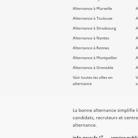
Alternance à Marseille
A
Alternance à Toulouse
A
Alternance à Strasbourg
A
Alternance à Nantes
A
Alternance à Rennes
A
Alternance à Montpellier
A
Alternance à Grenoble
A
Voir toutes les villes en
V
alternance
a
La bonne alternance simplifie le
candidats, recruteurs et centres
alternance.
info.gouv.fr
service-publi