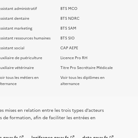
ssistant administratif
BTS MCO
ssistant dentaire
BTS NDRC
ssistant marketing
BTS SAM
ssistant ressources humaines
BTS SIO
ssistant social
CAP AEPE
uxiliaire de puériculture
Licence Pro RH
uxiliaire vétérinaire
Titre Pro Secrétaire Médicale
oir tous les métiers en
Voir tous les diplômes en
lternance
alternance
s mises en relation entre les trois types d’acteurs
 de formation, afin de faciliter les entrées en
c.gouv.fr
legifrance.gouv.fr
data.gouv.fr