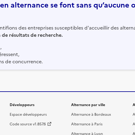
n alternance se font sans qu’aucune of
tifions des entreprises susceptibles d'accueillir des altern
in de résultats de recherche.
,
éressent,
ns de concurrence.
Développeurs
Alternance par ville
A
Espace développeurs
Alternance à Bordeaux
A
Code source v1.857.6
Alternance à Paris
A
Alternance à Lyon
A