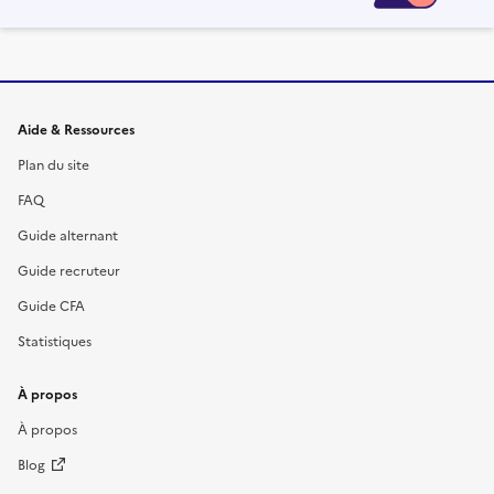
Informations et liens du site
Aide & Ressources
Plan du site
FAQ
Guide alternant
Guide recruteur
Guide CFA
Statistiques
À propos
À propos
Blog