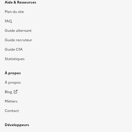
Informations et liens du site
Aide & Ressources
Plan du site
FAQ
Guide alternant
Guide recruteur
Guide CFA
Statistiques
À propos
À propos
Blog
Métiers
Contact
Développeurs