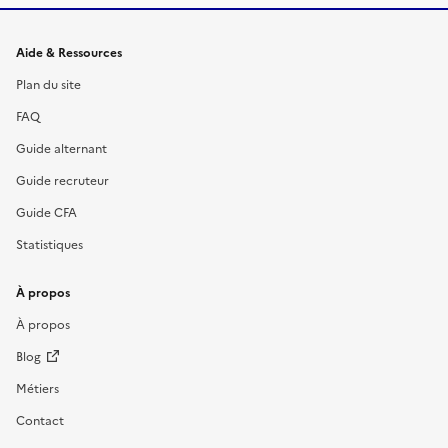
Informations et liens du site
Aide & Ressources
Plan du site
FAQ
Guide alternant
Guide recruteur
Guide CFA
Statistiques
À propos
À propos
Blog
Métiers
Contact