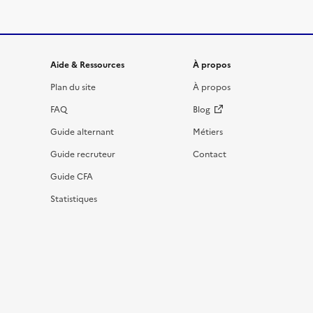
Informations et liens du site
Aide & Ressources
À propos
Plan du site
À propos
FAQ
Blog
Guide alternant
Métiers
Guide recruteur
Contact
Guide CFA
Statistiques