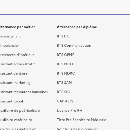
lternance par métier
Alternance par diplôme
ide-soignant
BTS CG
mbulancier
BTS Communication
rchitecte d'intérieur
BTS GPME
ssistant administratif
BTS MCO
ssistant dentaire
BTS NDRC
ssistant marketing
BTS SAM
ssistant ressources humaines
BTS SIO
ssistant social
CAP AEPE
uxiliaire de puériculture
Licence Pro RH
uxiliaire vétérinaire
Titre Pro Secrétaire Médicale
oir tous les métiers en
Voir tous les diplômes en