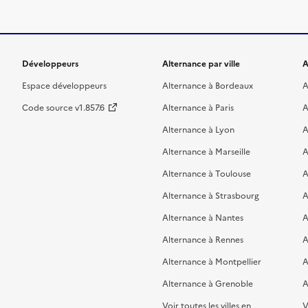
Développeurs
Alternance par ville
A
Espace développeurs
Alternance à Bordeaux
A
Code source v1.857.6
Alternance à Paris
A
Alternance à Lyon
A
Alternance à Marseille
A
Alternance à Toulouse
A
Alternance à Strasbourg
A
Alternance à Nantes
A
Alternance à Rennes
A
Alternance à Montpellier
A
Alternance à Grenoble
A
Voir toutes les villes en
V