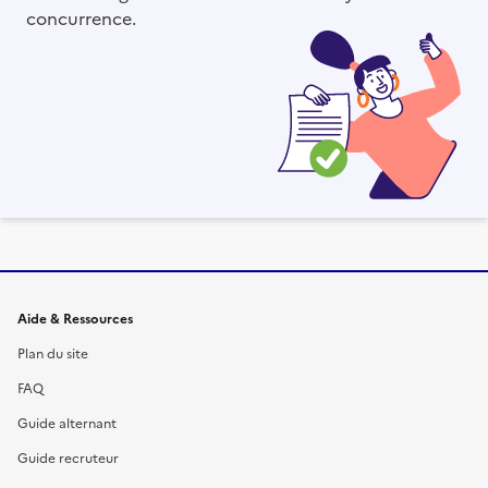
concurrence.
Informations et liens du site
Aide & Ressources
Plan du site
FAQ
Guide alternant
Guide recruteur