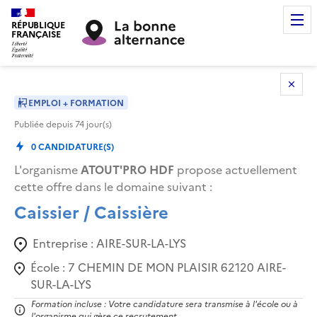
RÉPUBLIQUE
FRANÇAISE
EMPLOI + FORMATION
Publiée depuis
74
jour(s)
0
CANDIDATURE(S)
L'organisme
ATOUT'PRO HDF
propose actuellement
cette offre dans le domaine suivant
:
Caissier / Caissière
Entreprise :
AIRE-SUR-LA-LYS
École :
7 CHEMIN DE MON PLAISIR 62120 AIRE-
SUR-LA-LYS
Formation incluse : Votre candidature sera transmise à l'école ou à
l'organisme qui gère ce recrutement.