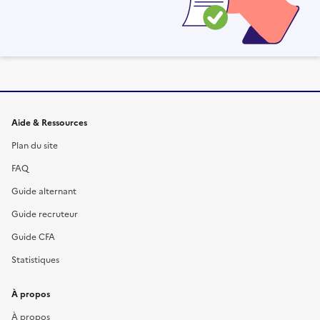
Informations et liens du site
Aide & Ressources
Plan du site
FAQ
Guide alternant
Guide recruteur
Guide CFA
Statistiques
À propos
À propos