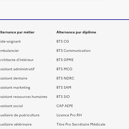
lternance par métier
Alternance par diplôme
ide-soignant
BTS CG
mbulancier
BTS Communication
rchitecte d'intérieur
BTS GPME
ssistant administratif
BTS MCO
ssistant dentaire
BTS NDRC
ssistant marketing
BTS SAM
ssistant ressources humaines
BTS SIO
ssistant social
CAP AEPE
uxiliaire de puériculture
Licence Pro RH
uxiliaire vétérinaire
Titre Pro Secrétaire Médicale