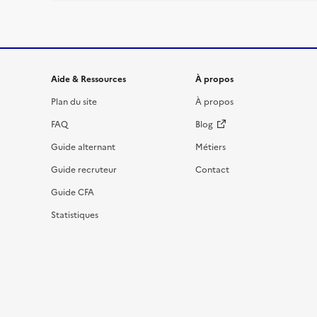
Informations et liens du site
Aide & Ressources
À propos
Plan du site
À propos
FAQ
Blog
Guide alternant
Métiers
Guide recruteur
Contact
Guide CFA
Statistiques