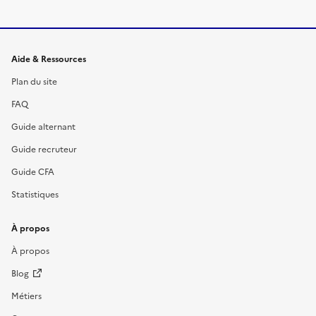
Informations et liens du site
Aide & Ressources
Plan du site
FAQ
Guide alternant
Guide recruteur
Guide CFA
Statistiques
À propos
À propos
Blog
Métiers