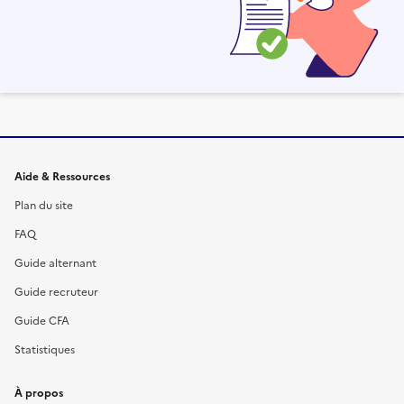
Informations et liens du site
Aide & Ressources
Plan du site
FAQ
Guide alternant
Guide recruteur
Guide CFA
Statistiques
À propos