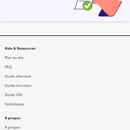
Informations et liens du site
Aide & Ressources
Plan du site
FAQ
Guide alternant
Guide recruteur
Guide CFA
Statistiques
À propos
À propos