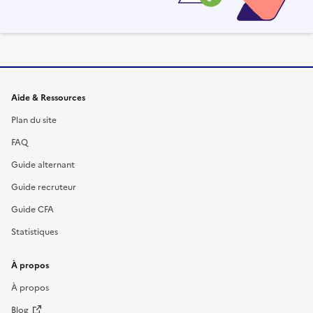
Informations et liens du site
Aide & Ressources
Plan du site
FAQ
Guide alternant
Guide recruteur
Guide CFA
Statistiques
À propos
À propos
Blog