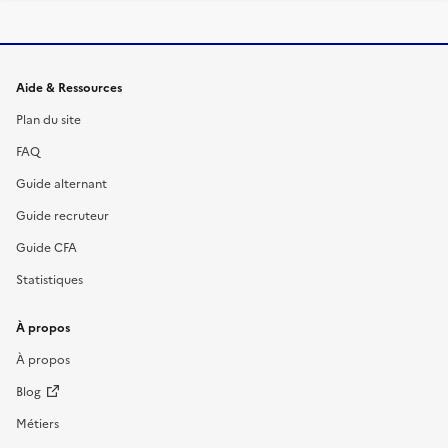
Informations et liens du site
Aide & Ressources
Plan du site
FAQ
Guide alternant
Guide recruteur
Guide CFA
Statistiques
À propos
À propos
Blog
Métiers