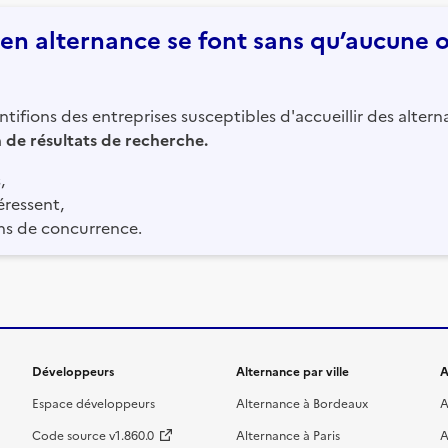
n alternance se font sans qu’aucune of
tifions des entreprises susceptibles d'accueillir des altern
in de résultats de recherche.
,
éressent,
ns de concurrence.
Développeurs
Alternance par ville
A
Espace développeurs
Alternance à Bordeaux
A
Code source v1.860.0
Alternance à Paris
A