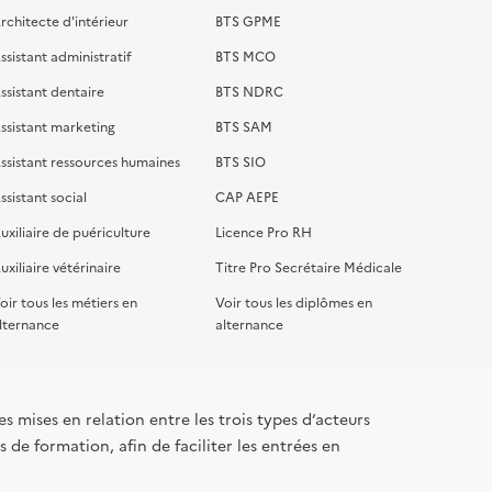
rchitecte d'intérieur
BTS GPME
ssistant administratif
BTS MCO
ssistant dentaire
BTS NDRC
ssistant marketing
BTS SAM
ssistant ressources humaines
BTS SIO
ssistant social
CAP AEPE
uxiliaire de puériculture
Licence Pro RH
uxiliaire vétérinaire
Titre Pro Secrétaire Médicale
oir tous les métiers en
Voir tous les diplômes en
lternance
alternance
s mises en relation entre les trois types d’acteurs
 de formation, afin de faciliter les entrées en