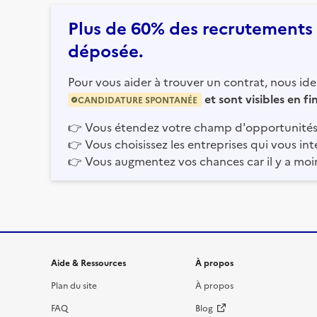
Plus de 60% des recrutements e
déposée.
Pour vous aider à trouver un contrat, nous iden
et sont visibles en f
CANDIDATURE SPONTANÉE
👉
Vous étendez votre champ d'opportunités
👉
Vous choisissez les entreprises qui vous int
👉
Vous augmentez vos chances car il y a moi
Informations et liens du site
Aide & Ressources
À propos
Plan du site
À propos
FAQ
Blog