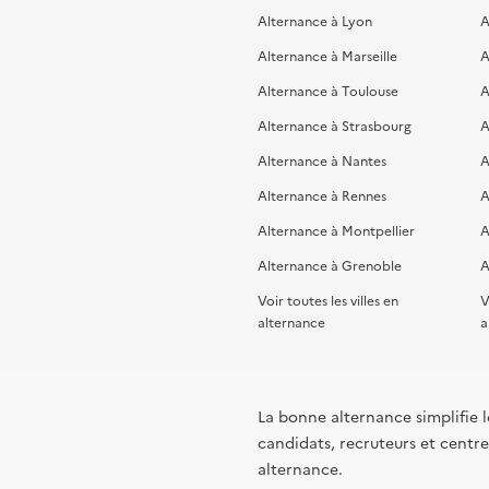
Alternance à Lyon
A
Alternance à Marseille
A
Alternance à Toulouse
A
Alternance à Strasbourg
A
Alternance à Nantes
A
Alternance à Rennes
A
Alternance à Montpellier
A
Alternance à Grenoble
A
Voir toutes les villes en
V
alternance
a
La bonne alternance simplifie le
candidats, recruteurs et centres
alternance.