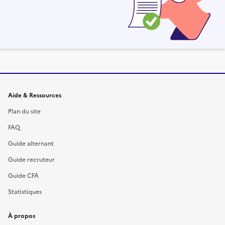
Informations et liens du site
Aide & Ressources
Plan du site
FAQ
Guide alternant
Guide recruteur
Guide CFA
Statistiques
À propos