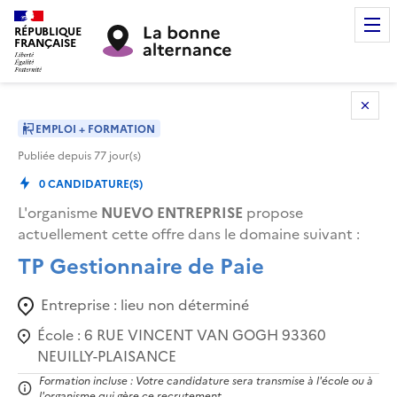
RÉPUBLIQUE
FRANÇAISE
EMPLOI + FORMATION
Publiée depuis
77
jour(s)
0
CANDIDATURE(S)
L'organisme
NUEVO ENTREPRISE
propose
actuellement cette offre dans le domaine suivant
:
TP Gestionnaire de Paie
Entreprise :
lieu non déterminé
École :
6 RUE VINCENT VAN GOGH 93360
NEUILLY-PLAISANCE
Formation incluse : Votre candidature sera transmise à l'école ou à
l'organisme qui gère ce recrutement.