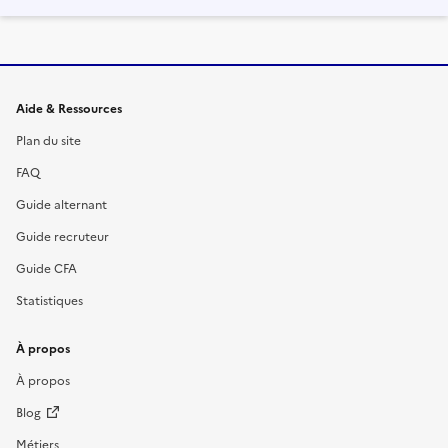
Informations et liens du site
Aide & Ressources
Plan du site
FAQ
Guide alternant
Guide recruteur
Guide CFA
Statistiques
À propos
À propos
Blog
Métiers