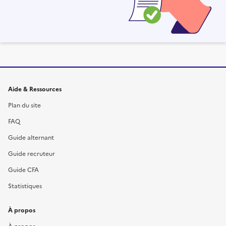
Informations et liens du site
Aide & Ressources
Plan du site
FAQ
Guide alternant
Guide recruteur
Guide CFA
Statistiques
À propos
À propos