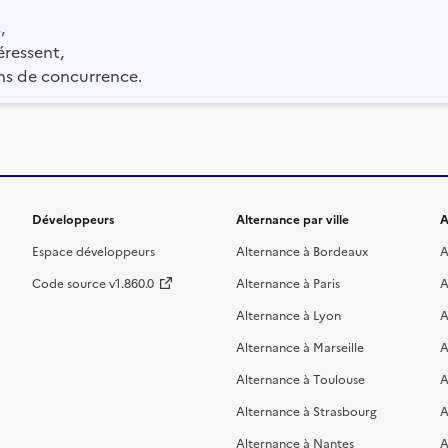
,
éressent,
ns de concurrence.
Développeurs
Alternance par ville
A
Espace développeurs
Alternance à Bordeaux
A
Code source v1.860.0
Alternance à Paris
A
Alternance à Lyon
A
Alternance à Marseille
A
Alternance à Toulouse
A
Alternance à Strasbourg
A
Alternance à Nantes
A