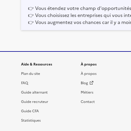
👉
Vous étendez votre champ d'opportunités
👉
Vous choisissez les entreprises qui vous int
👉
Vous augmentez vos chances car il y a moi
Informations et liens du site
Aide & Ressources
À propos
Plan du site
À propos
FAQ
Blog
Guide alternant
Métiers
Guide recruteur
Contact
Guide CFA
Statistiques