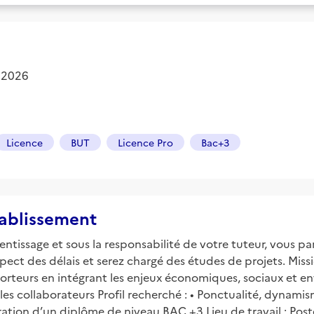
 2026
Licence
BUT
Licence Pro
Bac+3
tablissement
ntissage et sous la responsabilité de votre tuteur, vous par
pect des délais et serez chargé des études de projets. Missio
us porteurs en intégrant les enjeux économiques, sociaux et 
r les collaborateurs Profil recherché : • Ponctualité, dynamism
ration d’un diplôme de niveau BAC +3 Lieu de travail : Po