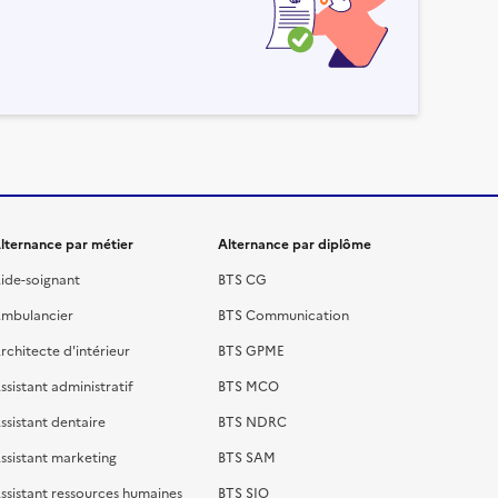
lternance par métier
Alternance par diplôme
ide-soignant
BTS CG
mbulancier
BTS Communication
rchitecte d'intérieur
BTS GPME
ssistant administratif
BTS MCO
ssistant dentaire
BTS NDRC
ssistant marketing
BTS SAM
ssistant ressources humaines
BTS SIO