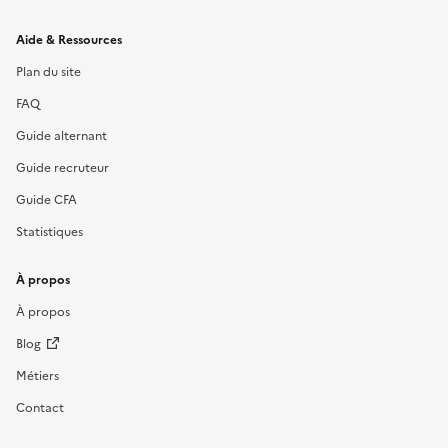
Informations et liens du site
Aide & Ressources
Plan du site
FAQ
Guide alternant
Guide recruteur
Guide CFA
Statistiques
À propos
À propos
Blog
Métiers
Contact