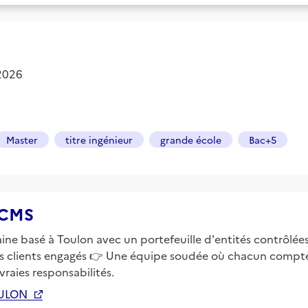
 2026
Master
titre ingénieur
grande école
Bac+5
 ACMS
ine basé à Toulon avec un portefeuille d'entités contrôlée
s clients engagés 👉 Une équipe soudée où chacun compte 
raies responsabilités.
OULON