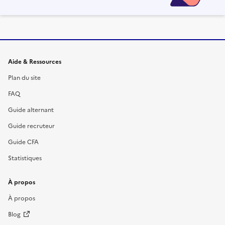
Informations et liens du site
Aide & Ressources
Plan du site
FAQ
Guide alternant
Guide recruteur
Guide CFA
Statistiques
À propos
À propos
Blog