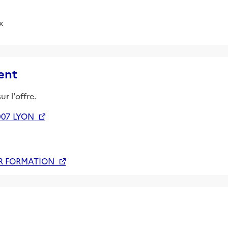
x
ent
r l'offre.
007 LYON
R FORMATION