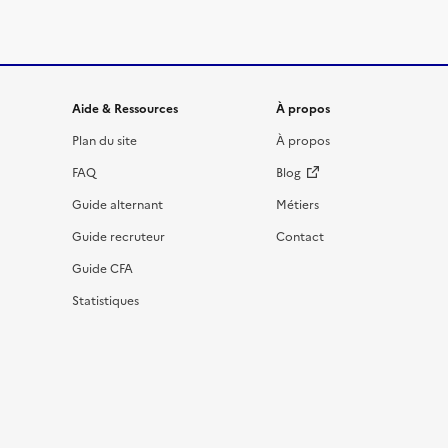
Informations et liens du site
Aide & Ressources
À propos
Plan du site
À propos
FAQ
Blog
Guide alternant
Métiers
Guide recruteur
Contact
Guide CFA
Statistiques