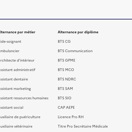
lternance par métier
Alternance par diplôme
ide-soignant
BTS CG
mbulancier
BTS Communication
rchitecte d'intérieur
BTS GPME
ssistant administratif
BTS MCO
ssistant dentaire
BTS NDRC
ssistant marketing
BTS SAM
ssistant ressources humaines
BTS SIO
ssistant social
CAP AEPE
uxiliaire de puériculture
Licence Pro RH
uxiliaire vétérinaire
Titre Pro Secrétaire Médicale