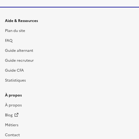
Informations et liens du site
Aide & Ressources
Plan du site
FAQ
Guide alternant
Guide recruteur
Guide CFA
Statistiques
À propos
À propos
Blog
Métiers
Contact