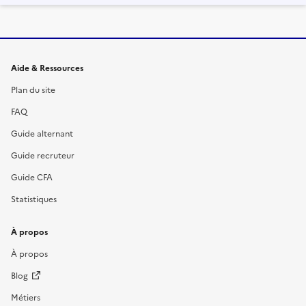
Informations et liens du site
Aide & Ressources
Plan du site
FAQ
Guide alternant
Guide recruteur
Guide CFA
Statistiques
À propos
À propos
Blog
Métiers