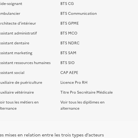
ide-soignant
BTS CG
mbulancier
BTS Communication
rchitecte d'intérieur
BTS GPME
ssistant administratif
BTS MCO
ssistant dentaire
BTS NDRC
ssistant marketing
BTS SAM
ssistant ressources humaines
BTS SIO
ssistant social
CAP AEPE
uxiliaire de puériculture
Licence Pro RH
uxiliaire vétérinaire
Titre Pro Secrétaire Médicale
oir tous les métiers en
Voir tous les diplômes en
lternance
alternance
s mises en relation entre les trois types d’acteurs