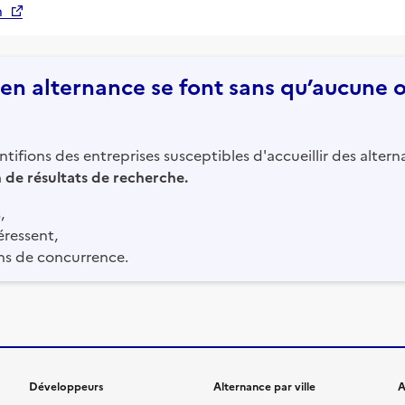
n
n alternance se font sans qu’aucune of
tifions des entreprises susceptibles d'accueillir des altern
in de résultats de recherche.
,
éressent,
ns de concurrence.
Développeurs
Alternance par ville
A