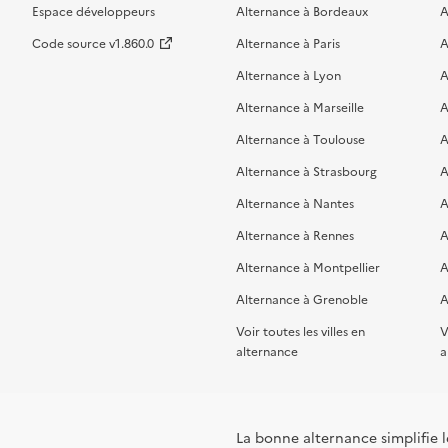
Espace développeurs
Alternance à Bordeaux
A
Code source v1.860.0
Alternance à Paris
A
Alternance à Lyon
A
Alternance à Marseille
A
Alternance à Toulouse
A
Alternance à Strasbourg
A
Alternance à Nantes
A
Alternance à Rennes
A
Alternance à Montpellier
A
Alternance à Grenoble
A
Voir toutes les villes en
V
alternance
a
La bonne alternance simplifie le