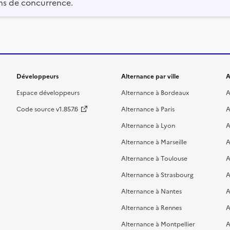
ns de concurrence.
Développeurs
Alternance par ville
A
Espace développeurs
Alternance à Bordeaux
A
Code source v1.857.6
Alternance à Paris
A
Alternance à Lyon
A
Alternance à Marseille
A
Alternance à Toulouse
A
Alternance à Strasbourg
A
Alternance à Nantes
A
Alternance à Rennes
A
Alternance à Montpellier
A