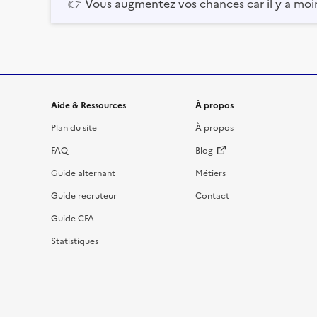
👉
Vous augmentez vos chances car il y a moi
Informations et liens du site
Aide & Ressources
À propos
Plan du site
À propos
FAQ
Blog
Guide alternant
Métiers
Guide recruteur
Contact
Guide CFA
Statistiques