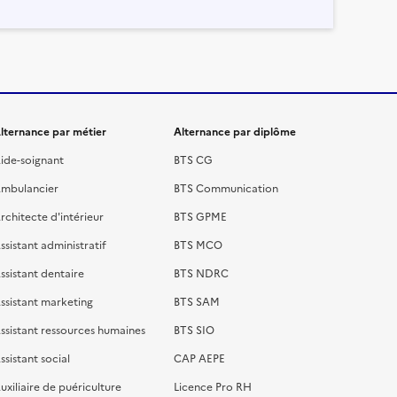
lternance par métier
Alternance par diplôme
ide-soignant
BTS CG
mbulancier
BTS Communication
rchitecte d'intérieur
BTS GPME
ssistant administratif
BTS MCO
ssistant dentaire
BTS NDRC
ssistant marketing
BTS SAM
ssistant ressources humaines
BTS SIO
ssistant social
CAP AEPE
uxiliaire de puériculture
Licence Pro RH