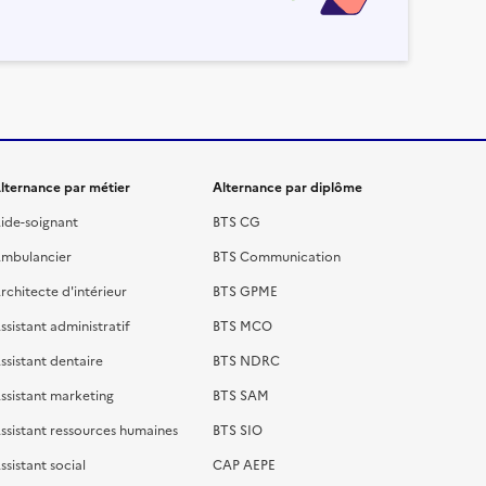
lternance par métier
Alternance par diplôme
ide-soignant
BTS CG
mbulancier
BTS Communication
rchitecte d'intérieur
BTS GPME
ssistant administratif
BTS MCO
ssistant dentaire
BTS NDRC
ssistant marketing
BTS SAM
ssistant ressources humaines
BTS SIO
ssistant social
CAP AEPE