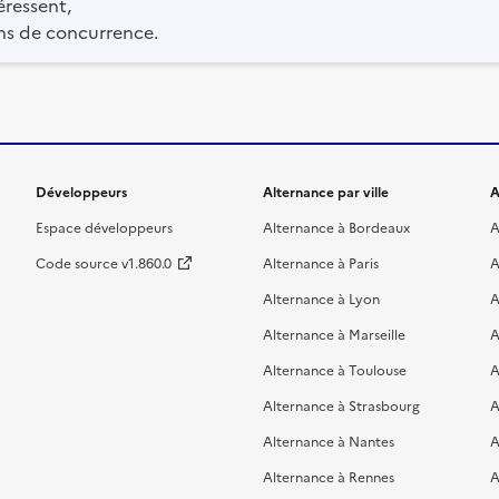
éressent,
ns de concurrence.
Développeurs
Alternance par ville
A
Espace développeurs
Alternance à Bordeaux
A
Code source v1.860.0
Alternance à Paris
A
Alternance à Lyon
A
Alternance à Marseille
A
Alternance à Toulouse
A
Alternance à Strasbourg
A
Alternance à Nantes
A
Alternance à Rennes
A