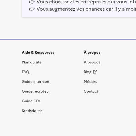
👉
Vous choisissez les entreprises qui vous int
👉
Vous augmentez vos chances car il y a moi
Informations et liens du site
Aide & Ressources
À propos
Plan du site
À propos
FAQ
Blog
Guide alternant
Métiers
Guide recruteur
Contact
Guide CFA
Statistiques