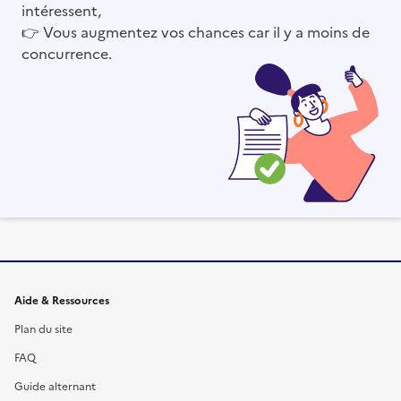
intéressent,
👉
Vous augmentez vos chances car il y a moins de
concurrence.
Informations et liens du site
Aide & Ressources
Plan du site
FAQ
Guide alternant