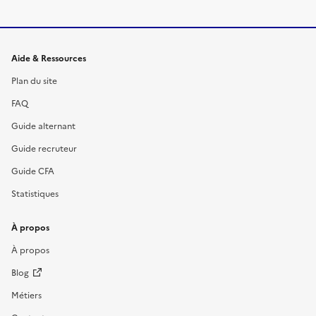
Informations et liens du site
Aide & Ressources
Plan du site
FAQ
Guide alternant
Guide recruteur
Guide CFA
Statistiques
À propos
À propos
Blog
Métiers