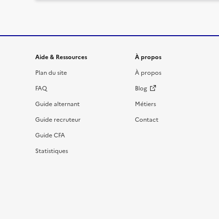
Informations et liens du site
Aide & Ressources
À propos
Plan du site
À propos
FAQ
Blog
Guide alternant
Métiers
Guide recruteur
Contact
Guide CFA
Statistiques