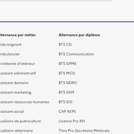
lternance par métier
Alternance par diplôme
ide-soignant
BTS CG
mbulancier
BTS Communication
rchitecte d'intérieur
BTS GPME
ssistant administratif
BTS MCO
ssistant dentaire
BTS NDRC
ssistant marketing
BTS SAM
ssistant ressources humaines
BTS SIO
ssistant social
CAP AEPE
uxiliaire de puériculture
Licence Pro RH
uxiliaire vétérinaire
Titre Pro Secrétaire Médicale