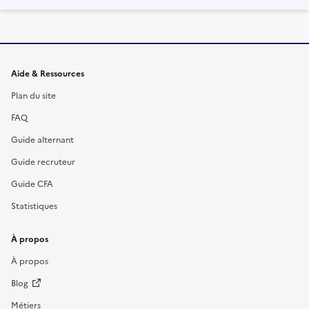
Informations et liens du site
Aide & Ressources
Plan du site
FAQ
Guide alternant
Guide recruteur
Guide CFA
Statistiques
À propos
À propos
Blog
Métiers