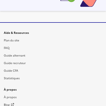
Informations et liens du site
Aide & Ressources
Plan du site
FAQ
Guide alternant
Guide recruteur
Guide CFA
Statistiques
À propos
À propos
Blog