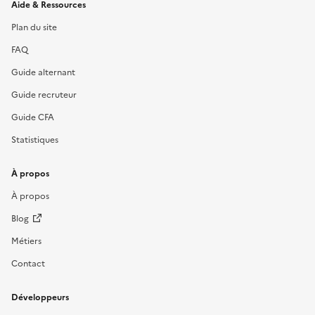
Informations et liens du site
Aide & Ressources
Plan du site
FAQ
Guide alternant
Guide recruteur
Guide CFA
Statistiques
À propos
À propos
Blog
Métiers
Contact
Développeurs