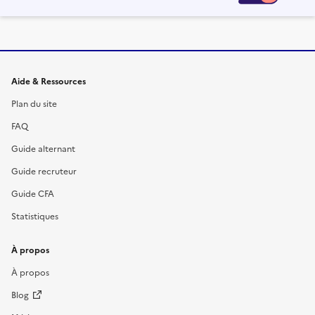
Informations et liens du site
Aide & Ressources
Plan du site
FAQ
Guide alternant
Guide recruteur
Guide CFA
Statistiques
À propos
À propos
Blog