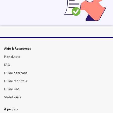
Informations et liens du site
Aide & Ressources
Plan du site
FAQ
Guide alternant
Guide recruteur
Guide CFA
Statistiques
À propos