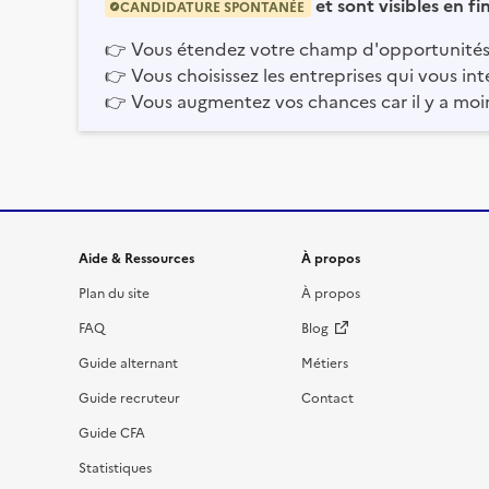
et sont visibles en f
CANDIDATURE SPONTANÉE
👉
Vous étendez votre champ d'opportunités
👉
Vous choisissez les entreprises qui vous int
👉
Vous augmentez vos chances car il y a moi
Informations et liens du site
Aide & Ressources
À propos
Plan du site
À propos
FAQ
Blog
Guide alternant
Métiers
Guide recruteur
Contact
Guide CFA
Statistiques