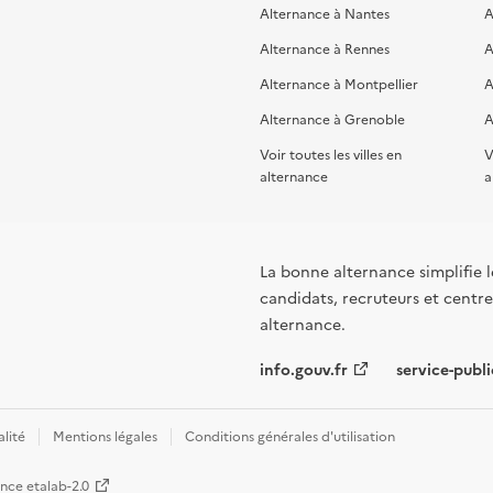
Alternance à Nantes
A
Alternance à Rennes
A
Alternance à Montpellier
A
Alternance à Grenoble
A
Voir toutes les villes en
V
alternance
a
La bonne alternance simplifie le
candidats, recruteurs et centres
alternance.
info.gouv.fr
service-publi
alité
Mentions légales
Conditions générales d'utilisation
ence etalab-2.0