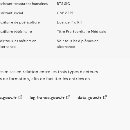
ssistant ressources humaines
BTS SIO
ssistant social
CAP AEPE
uxiliaire de puériculture
Licence Pro RH
uxiliaire vétérinaire
Titre Pro Secrétaire Médicale
oir tous les métiers en
Voir tous les diplômes en
lternance
alternance
s mises en relation entre les trois types d’acteurs
 de formation, afin de faciliter les entrées en
c.gouv.fr
legifrance.gouv.fr
data.gouv.fr