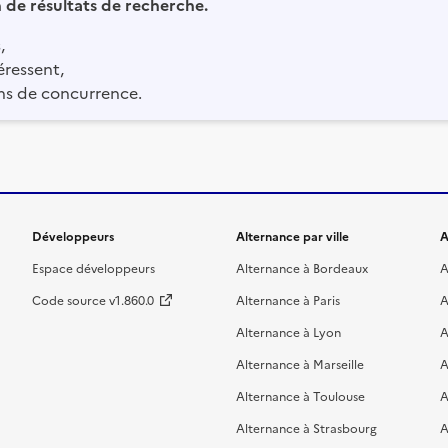
in de résultats de recherche.
,
éressent,
ns de concurrence.
Développeurs
Alternance par ville
A
Espace développeurs
Alternance à Bordeaux
A
Code source v1.860.0
Alternance à Paris
A
Alternance à Lyon
A
Alternance à Marseille
A
Alternance à Toulouse
A
Alternance à Strasbourg
A