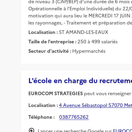
de niveau 3 (CAP/BEP) d’une durée de 6 mois 
Opérationnelle à l’Emploi Individuelle) du 22
motivation qui aura lieu le MERCREDI 17 JUIN 
les rayonnages, - Traitement et préparation 
Localisation :
ST AMAND-LES-EAUX
Taille de l'entreprise :
250 à 499 salariés
Secteur d'activité :
Hypermarchés
L'école en charge du recrutem
EUROCOM STRATEGIES
peut vous renseigner s
Localisation :
4 Avenue Sébastopol 57070 Me
Téléphone :
0387765262
Lancer une recherche Google sur
EUROCO