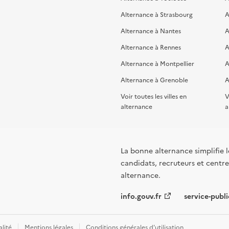
Alternance à Strasbourg
A
Alternance à Nantes
A
Alternance à Rennes
A
Alternance à Montpellier
A
Alternance à Grenoble
A
Voir toutes les villes en
V
alternance
a
La bonne alternance simplifie le
candidats, recruteurs et centres
alternance.
info.gouv.fr
service-publi
alité
Mentions légales
Conditions générales d'utilisation