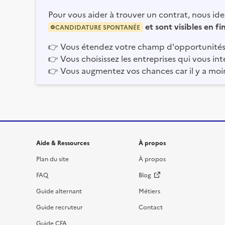
Pour vous aider à trouver un contrat, nous iden
et sont visibles en f
CANDIDATURE SPONTANÉE
👉
Vous étendez votre champ d'opportunités
👉
Vous choisissez les entreprises qui vous int
👉
Vous augmentez vos chances car il y a moi
Informations et liens du site
Aide & Ressources
À propos
Plan du site
À propos
FAQ
Blog
Guide alternant
Métiers
Guide recruteur
Contact
Guide CFA