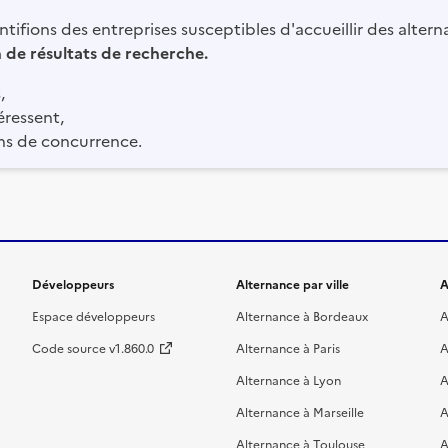
tifions des entreprises susceptibles d'accueillir des altern
in de résultats de recherche.
,
éressent,
ns de concurrence.
Développeurs
Alternance par ville
A
Espace développeurs
Alternance à Bordeaux
A
Code source v1.860.0
Alternance à Paris
A
Alternance à Lyon
A
Alternance à Marseille
A
Alternance à Toulouse
A