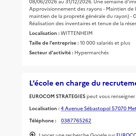
08/06/2026 au 31/12/2026. Une semaine d’imme
Approvisionnement des rayons - Maintien de la
maintien de la propreté générale du rayon) - G
Réalisation des inventaires et tenue de la rés
Localisation :
WITTENHEIM
Taille de l'entreprise :
10 000 salariés et plus
Secteur d'activité :
Hypermarchés
L'école en charge du recrutem
EUROCOM STRATEGIES
peut vous renseigner s
Localisation :
4 Avenue Sébastopol 57070 Me
Téléphone :
0387765262
Lancer une recherche Google sur
EUROCO