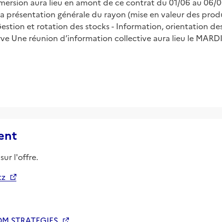
rsion aura lieu en amont de ce contrat du 01/06 au 06/06/
 présentation générale du rayon (mise en valeur des produit
estion et rotation des stocks - Information, orientation des
erve Une réunion d’information collective aura lieu le MARDI
ent
ur l'offre.
tz
M STRATEGIES