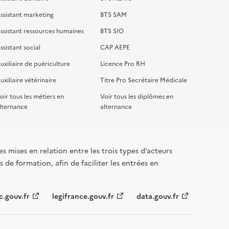
ssistant marketing
BTS SAM
ssistant ressources humaines
BTS SIO
ssistant social
CAP AEPE
uxiliaire de puériculture
Licence Pro RH
uxiliaire vétérinaire
Titre Pro Secrétaire Médicale
oir tous les métiers en
Voir tous les diplômes en
lternance
alternance
s mises en relation entre les trois types d’acteurs
 de formation, afin de faciliter les entrées en
c.gouv.fr
legifrance.gouv.fr
data.gouv.fr