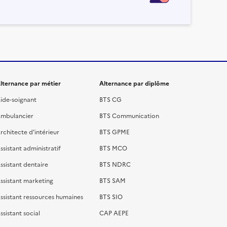
lternance par métier
Alternance par diplôme
ide-soignant
BTS CG
mbulancier
BTS Communication
rchitecte d'intérieur
BTS GPME
ssistant administratif
BTS MCO
ssistant dentaire
BTS NDRC
ssistant marketing
BTS SAM
ssistant ressources humaines
BTS SIO
ssistant social
CAP AEPE