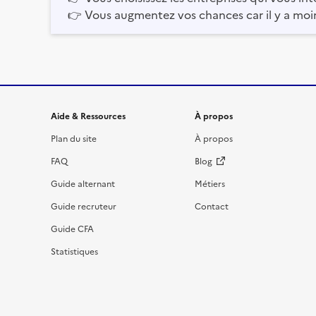
👉
Vous augmentez vos chances car il y a moi
Informations et liens du site
Aide & Ressources
À propos
Plan du site
À propos
FAQ
Blog
Guide alternant
Métiers
Guide recruteur
Contact
Guide CFA
Statistiques