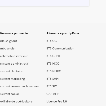
lternance par métier
Alternance par diplôme
ide-soignant
BTS CG
mbulancier
BTS Communication
rchitecte d'intérieur
BTS GPME
ssistant administratif
BTS MCO
ssistant dentaire
BTS NDRC
ssistant marketing
BTS SAM
ssistant ressources humaines
BTS SIO
ssistant social
CAP AEPE
uxiliaire de puériculture
Licence Pro RH