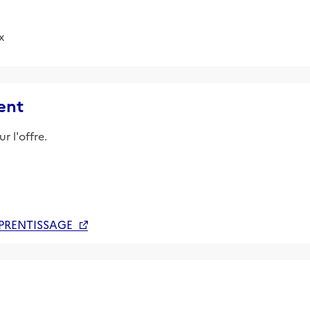
x
ent
r l'offre.
PPRENTISSAGE