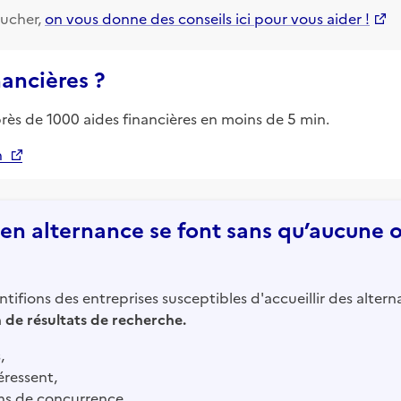
ucher,
on vous donne des conseils ici pour vous aider !
nancières ?
près de 1000 aides financières en moins de 5 min.
n
n alternance se font sans qu’aucune of
tifions des entreprises susceptibles d'accueillir des altern
in de résultats de recherche.
,
éressent,
ns de concurrence.