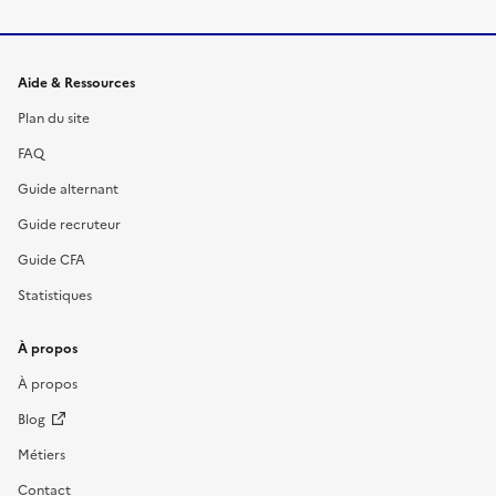
Informations et liens du site
Aide & Ressources
Plan du site
FAQ
Guide alternant
Guide recruteur
Guide CFA
Statistiques
À propos
À propos
Blog
Métiers
Contact