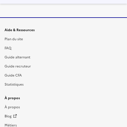
Informations et liens du site
Aide & Ressources
Plan du site
FAQ
Guide alternant
Guide recruteur
Guide CFA
Statistiques
À propos
À propos
Blog
Métiers