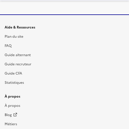
Informations et liens du site
Aide & Ressources
Plan du site
FAQ
Guide alternant
Guide recruteur
Guide CFA
Statistiques
À propos
À propos
Blog
Métiers