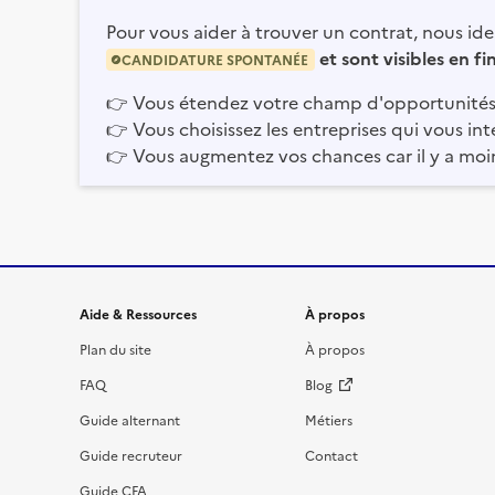
Pour vous aider à trouver un contrat, nous iden
et sont visibles en f
CANDIDATURE SPONTANÉE
👉
Vous étendez votre champ d'opportunités
👉
Vous choisissez les entreprises qui vous int
👉
Vous augmentez vos chances car il y a moi
Informations et liens du site
Aide & Ressources
À propos
Plan du site
À propos
FAQ
Blog
Guide alternant
Métiers
Guide recruteur
Contact
Guide CFA