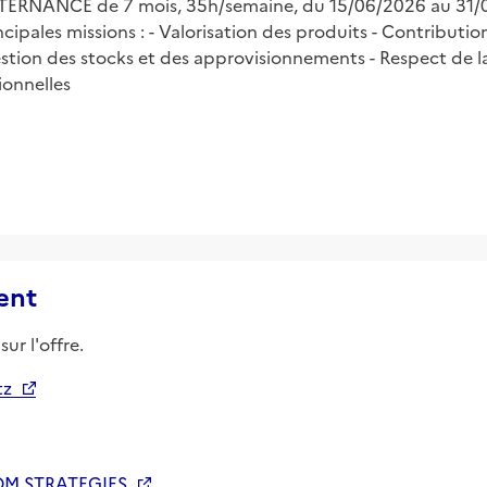
TERNANCE de 7 mois, 35h/semaine, du 15/06/2026 au 31/0
pales missions : - Valorisation des produits - Contribution
estion des stocks et des approvisionnements - Respect de 
ionnelles
ent
ur l'offre.
tz
M STRATEGIES