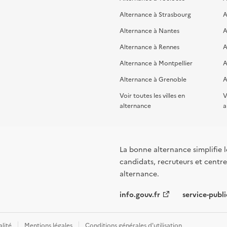
Alternance à Strasbourg
A
Alternance à Nantes
A
Alternance à Rennes
A
Alternance à Montpellier
A
Alternance à Grenoble
A
Voir toutes les villes en
V
alternance
a
La bonne alternance simplifie le
candidats, recruteurs et centres
alternance.
info.gouv.fr
service-publi
alité
Mentions légales
Conditions générales d'utilisation