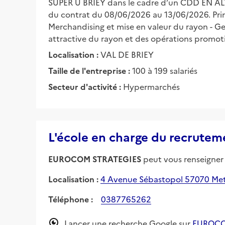
SUPER U BRIEY dans le cadre d’un CDD EN AL
du contrat du 08/06/2026 au 13/06/2026. Princi
Merchandising et mise en valeur du rayon - G
attractive du rayon et des opérations promot
Localisation :
VAL DE BRIEY
Taille de l'entreprise :
100 à 199 salariés
Secteur d'activité :
Hypermarchés
L'école en charge du recrutem
EUROCOM STRATEGIES
peut vous renseigner s
Localisation :
4 Avenue Sébastopol 57070 Me
Téléphone :
0387765262
Lancer une recherche Google sur
EUROCO