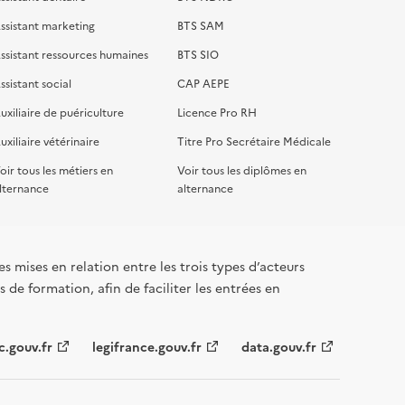
ssistant marketing
BTS SAM
ssistant ressources humaines
BTS SIO
ssistant social
CAP AEPE
uxiliaire de puériculture
Licence Pro RH
uxiliaire vétérinaire
Titre Pro Secrétaire Médicale
oir tous les métiers en
Voir tous les diplômes en
lternance
alternance
s mises en relation entre les trois types d’acteurs
 de formation, afin de faciliter les entrées en
c.gouv.fr
legifrance.gouv.fr
data.gouv.fr