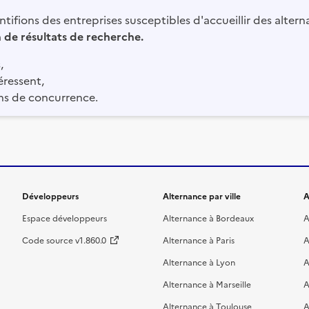
tifions des entreprises susceptibles d'accueillir des altern
in de résultats de recherche.
,
éressent,
ns de concurrence.
Développeurs
Alternance par ville
A
Espace développeurs
Alternance à Bordeaux
A
Code source v1.860.0
Alternance à Paris
A
Alternance à Lyon
A
Alternance à Marseille
A
Alternance à Toulouse
A