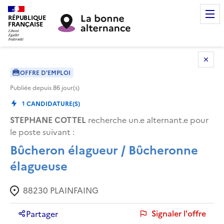
RÉPUBLIQUE
FRANÇAISE
OFFRE D'EMPLOI
Publiée depuis
86
jour(s)
1
CANDIDATURE(S)
STEPHANE COTTEL
recherche un.e alternant.e pour
le poste suivant :
Bûcheron élagueur / Bûcheronne
élagueuse
88230
PLAINFAING
Signaler l'offre
Partager