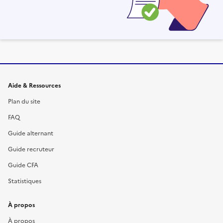
Informations et liens du site
Aide & Ressources
Plan du site
FAQ
Guide alternant
Guide recruteur
Guide CFA
Statistiques
À propos
À propos