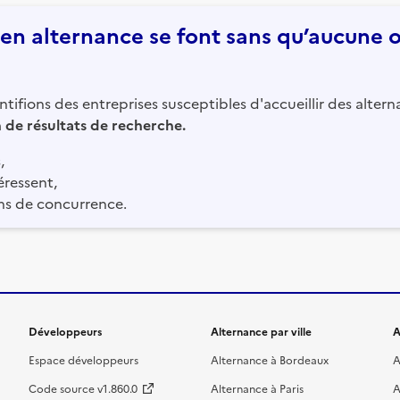
n alternance se font sans qu’aucune of
tifions des entreprises susceptibles d'accueillir des altern
in de résultats de recherche.
,
éressent,
ns de concurrence.
Développeurs
Alternance par ville
A
Espace développeurs
Alternance à Bordeaux
A
Code source v1.860.0
Alternance à Paris
A