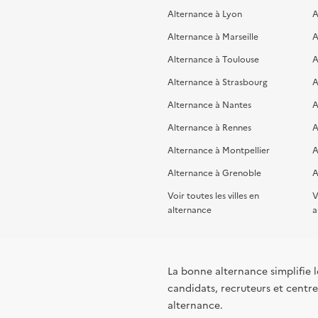
Alternance à Lyon
A
Alternance à Marseille
A
Alternance à Toulouse
A
Alternance à Strasbourg
A
Alternance à Nantes
A
Alternance à Rennes
A
Alternance à Montpellier
A
Alternance à Grenoble
A
Voir toutes les villes en
V
alternance
a
La bonne alternance simplifie le
candidats, recruteurs et centres
alternance.