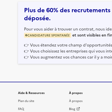
Plus de 60% des recrutements e
déposée.
Pour vous aider à trouver un contrat, nous iden
et sont visibles en f
CANDIDATURE SPONTANÉE
👉
Vous étendez votre champ d'opportunités
👉
Vous choisissez les entreprises qui vous int
👉
Vous augmentez vos chances car il y a moi
Informations et liens du site
Aide & Ressources
À propos
Plan du site
À propos
FAQ
Blog