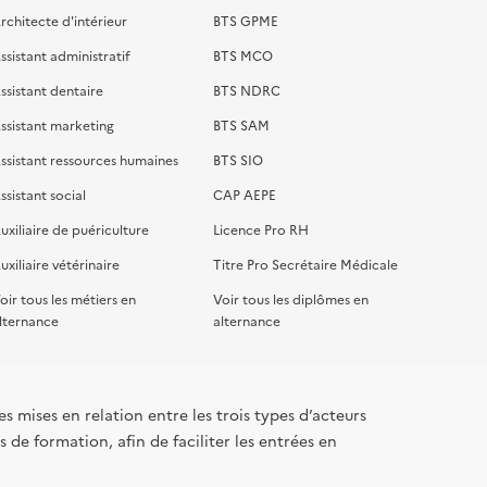
rchitecte d'intérieur
BTS GPME
ssistant administratif
BTS MCO
ssistant dentaire
BTS NDRC
ssistant marketing
BTS SAM
ssistant ressources humaines
BTS SIO
ssistant social
CAP AEPE
uxiliaire de puériculture
Licence Pro RH
uxiliaire vétérinaire
Titre Pro Secrétaire Médicale
oir tous les métiers en
Voir tous les diplômes en
lternance
alternance
s mises en relation entre les trois types d’acteurs
 de formation, afin de faciliter les entrées en