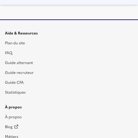
Informations et liens du site
Aide & Ressources
Plan du site
FAQ
Guide alternant
Guide recruteur
Guide CFA
Statistiques
À propos
À propos
Blog
Métiers