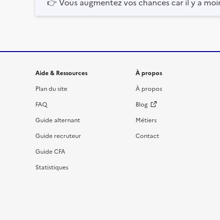
👉
Vous augmentez vos chances car il y a moi
Informations et liens du site
Aide & Ressources
À propos
Plan du site
À propos
FAQ
Blog
Guide alternant
Métiers
Guide recruteur
Contact
Guide CFA
Statistiques