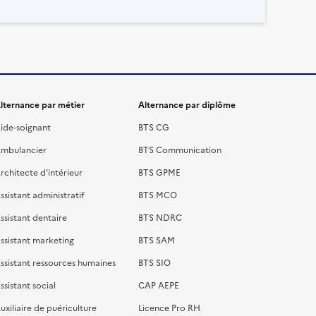
lternance par métier
Alternance par diplôme
ide-soignant
BTS CG
mbulancier
BTS Communication
rchitecte d'intérieur
BTS GPME
ssistant administratif
BTS MCO
ssistant dentaire
BTS NDRC
ssistant marketing
BTS SAM
ssistant ressources humaines
BTS SIO
ssistant social
CAP AEPE
uxiliaire de puériculture
Licence Pro RH