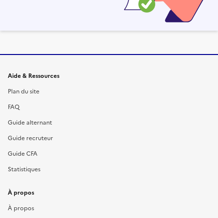
Informations et liens du site
Aide & Ressources
Plan du site
FAQ
Guide alternant
Guide recruteur
Guide CFA
Statistiques
À propos
À propos